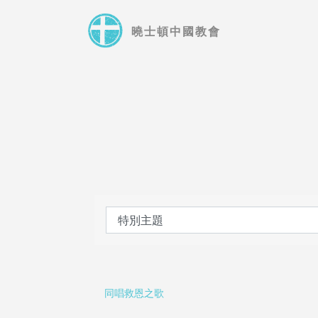
Skip
to
曉士頓中國教會
main
content
同唱救恩之歌