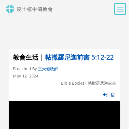
Skip
曉士頓中國教會
to
main
content
教會生活 |
帖撒羅尼迦前書 5:12-22
Preached By
王天健牧師
May 12, 2024
Bible Book(s): 帖撒羅尼迦前書