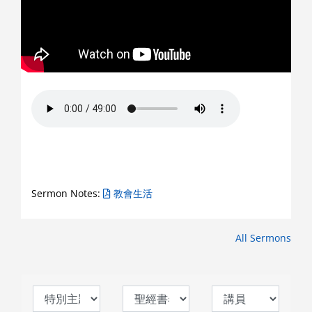
Sermon Notes:
教會生活
All Sermons