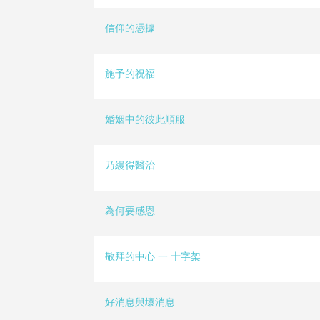
信仰的憑據
施予的祝福
婚姻中的彼此順服
乃縵得醫治
為何要感恩
敬拜的中心 一 十字架
好消息與壞消息