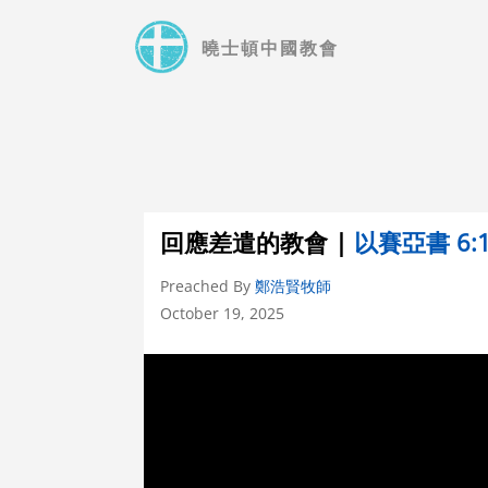
Skip
to
曉士頓中國教會
main
content
回應差遣的教會 |
以賽亞書 6:1
Preached By
鄭浩賢牧師
October 19, 2025