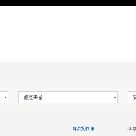
鄭浩賢牧師
Augu