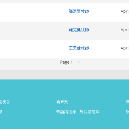
鄭浩賢牧師
Apri
施克健牧師
Apri
王天健牧師
Apri
Page 1
Next
››
page
情更新
新來賓
隊
華語講道庫
l
粵語講道庫