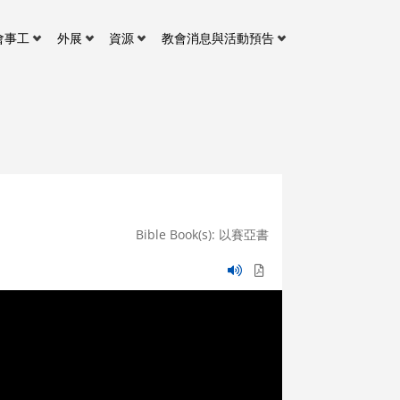
會事工
外展
資源
教會消息與活動預告
Bible Book(s): 以賽亞書