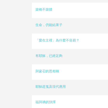
築橋不築牆
生命，仍能結果子
「愛在主裡」為什麼不容易？
有耶穌，已經足夠
與蒙召的恩相稱
耶穌趕鬼及現代應用
福與禍的抉擇